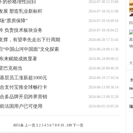
下的价格理性回归
2024-07-30 12:53:06
发展 塑造乳业新标杆
2024-07-18 16:21:06
场“票房保障”
2024-07-18 16:09:10
四
羚 负责技术板块业务
2024-07-18 16:04:22
支撑，有望率先走出下行周期
2024-06-28 17:53:45
启“中国山河中国面”文化探索
2024-06-24 09:11:36
胖东来赋能成效显著
2024-06-24 09:08:22
大
星巴克相当
2024-06-20 09:46:10
宝
层员工涨薪超1000元
2024-06-19 17:16:54
·
联合支付宝推全球畅行卡
2024-06-13 09:36:14
6
·
联合多品牌开启跨界营销
2024-06-13 09:32:28
·
目前法国用户已可使用
2024-06-05 10:05:29
区
·
4951条
上一页
1
2
3
4
5
6
7
8
9
10
..
199
下一页