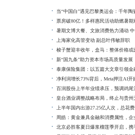
当“中国白”遇见巴黎奥运会：千年陶
票房破80亿！多样惠民活动助燃暑期
暑期文博大餐、文旅消费热力涌动 
上海家化高管变动 副总叶伟敏辞职
梭子蟹迎丰收年，盒马：整体价格或
新“国九条”助力资本市场高质量发
泰康保险集团：以五篇大文章引领金
净利润增长73%背后，Meta押注AI开
百润股份上半年业绩承压，预调鸡尾
皇台酒业调整战略布局，终止与贵州
上半年国内出游27.25亿人次，总花费2
周皓：黄金兼具金融和消费属性，企
北京必胜客夏日爆浆榴莲季开启，携