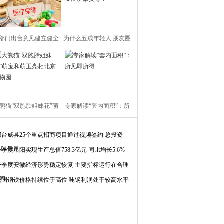
部门出台意见建立健全
为什么五成年轻人 朋友圈
基本医疗保障制度
屏蔽父母？
熊猫“双胞胎姐妹花”萌
专家解读“套内面积”：所
和萌玉亮相北京动物园
见即所得
邢台威县25个重点招商项目通过视频签约 总投资
6.94亿元
一季度阜阳实现生产总值758.3亿元 同比增长5.6%
一季度安徽经济形势稳定恢复 主要指标运行在合理
间
我国钢铁价格持续位于高位 吨钢利润处于较高水平