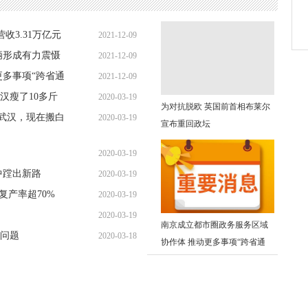
收3.31万亿元
2021-12-09
辆形成有力震慑
2021-12-09
09:22:26
更多事项“跨省通
2021-12-09
08:44:43
汉瘦了10多斤
2020-03-19
08:39:25
为对抗脱欧 英国前首相布莱尔
离武汉，现在搬白
2020-03-19
10:54:39
宣布重回政坛
10:44:58
2020-03-19
中蹚出新路
2020-03-19
10:29:35
复产率超70%
2020-03-19
08:51:20
2020-03-19
08:51:20
南京成立都市圈政务服务区域
问题
2020-03-18
08:27:02
协作体 推动更多事项“跨省通
16:34:23
办”