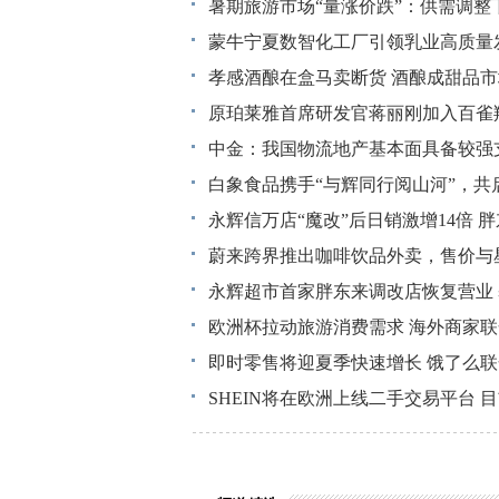
验
暑期旅游市场“量涨价跌”：供需调整
蒙牛宁夏数智化工厂引领乳业高质量
孝感酒酿在盒马卖断货 酒酿成甜品市
原珀莱雅首席研发官蒋丽刚加入百雀
中金：我国物流地产基本面具备较强
白象食品携手“与辉同行阅山河”，共
永辉信万店“魔改”后日销激增14倍 
蔚来跨界推出咖啡饮品外卖，售价与
永辉超市首家胖东来调改店恢复营业 基
欧洲杯拉动旅游消费需求 海外商家
即时零售将迎夏季快速增长 饿了么
SHEIN将在欧洲上线二手交易平台 