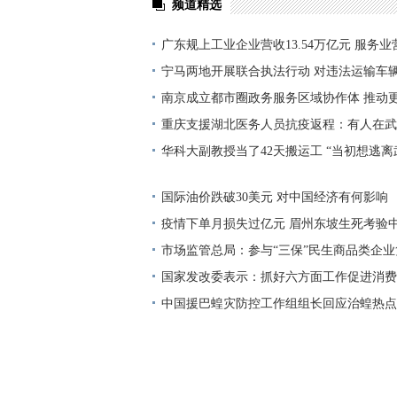
频道精选
广东规上工业企业营收13.54万亿元 服务业营
宁马两地开展联合执法行动 对违法运输车
南京成立都市圈政务服务区域协作体 推动
办”
重庆支援湖北医务人员抗疫返程：有人在武
华科大副教授当了42天搬运工 “当初想逃
菜都开心”
国际油价跌破30美元 对中国经济有何影响
疫情下单月损失过亿元 眉州东坡生死考验
市场监管总局：参与“三保”民生商品类企业
国家发改委表示：抓好六方面工作促进消费
中国援巴蝗灾防控工作组组长回应治蝗热点